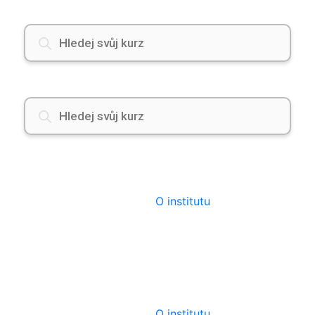
Products
search
Products
search
O institutu
O institutu