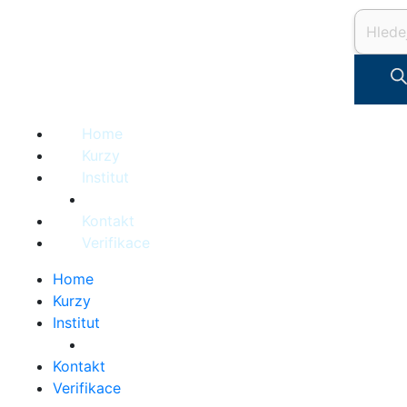
Přeskočit
Produc
na
search
obsah
Home
Kurzy
Institut
Kontakt
Verifikace
Home
Kurzy
Institut
Kontakt
Verifikace